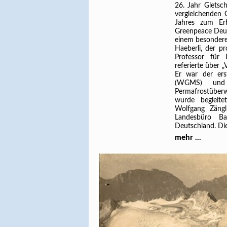
26. Jahr Gletsc
vergleichenden 
Jahres zum Er
Greenpeace Deu
einem besondere
Haeberli, der pr
Professor für 
referierte über 
Er war der ers
(WGMS) und d
Permafrostüberw
wurde begleit
Wolfgang Zäng
Landesbüro Ba
Deutschland. Die
mehr ...