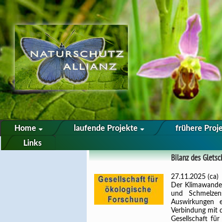
Home
laufende Projekte
frühere Proj
Links
Bilanz des Glets
27.11.2025 (ca)
Der Klimawandel
und Schmelzens
Auswirkungen 
Verbindung mit 
Gesellschaft für