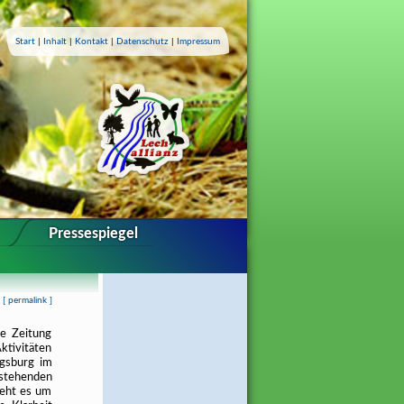
Start
|
Inhalt
|
Kontakt
|
Datenschutz
|
Impressum
Pressespiegel
[
permalink
]
ne Zeitung
ktivitäten
ugsburg im
tehenden
geht es um