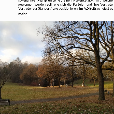
sogenannte „Wahlprüfsteine“, einen Fragenkatalog, mit welche
gewonnen werden soll, wie sich die Parteien und ihre Vertrete
Vertreter zur Standortfrage positionieren. Im AZ-Beitrag heisst es
mehr ...